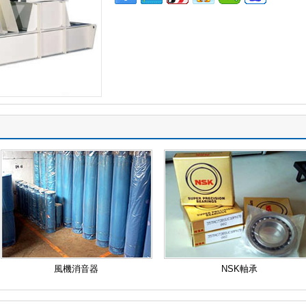
風機消音器
NSK軸承