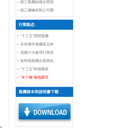
錦工風機組織全體員
錦工機械有限公司榮
行業動态
“十三五”期間風機
未來幾年風機産品和
我國污水處理行業投
新時期風機企業兩化
“十三五”時期國家
“水十條”催熱羅茨
風機樣本和說明書下載