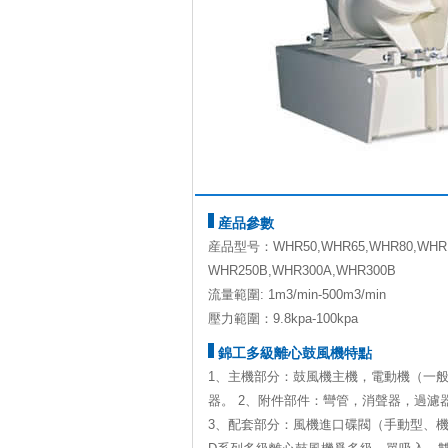
産品參數
産品型号：WHR50,WHR65,WHR80,WHR100
WHR250B,WHR300A,WHR300B
流量範圍: 1m3/min-500m3/min
壓力範圍：9.8kpa-100kpa
錦工多級離心鼓風機特點
1、主機部分：鼓風機主機，電動機（一
器。 2、附件部件：彎管，消聲器，過濾
3、配套部分：風機進口碟閥（手動型、