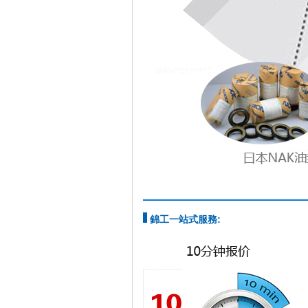
錦工一站式服務: