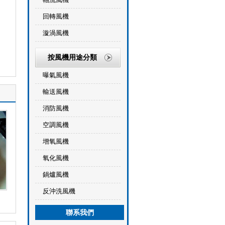
回轉風機
漩渦風機
按風機用途分類
曝氣風機
輸送風機
消防風機
空調風機
增氧風機
氧化風機
鍋爐風機
反沖洗風機
聯系我們