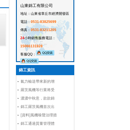
山東錦工有限公司
地址：山東省章丘市經濟開發區
電話：
0531-83825699
傳真：
0531-83211205
24
小時銷售服務電話：
15066131928
客服QQ：
錦工資訊
氣力輸送帶來新的增
羅茨風機等行業将受
濃濃中秋意，款款錦
錦工羅茨風機首次出
[資料]風機噪聲治理措
錦工通過質量管理體