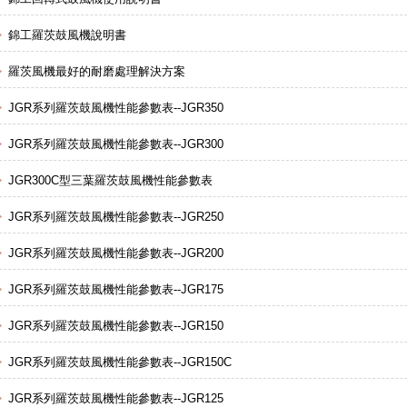
錦工羅茨鼓風機說明書
羅茨風機最好的耐磨處理解決方案
JGR系列羅茨鼓風機性能參數表--JGR350
JGR系列羅茨鼓風機性能參數表--JGR300
JGR300C型三葉羅茨鼓風機性能參數表
JGR系列羅茨鼓風機性能參數表--JGR250
JGR系列羅茨鼓風機性能參數表--JGR200
JGR系列羅茨鼓風機性能參數表--JGR175
JGR系列羅茨鼓風機性能參數表--JGR150
JGR系列羅茨鼓風機性能參數表--JGR150C
JGR系列羅茨鼓風機性能參數表--JGR125