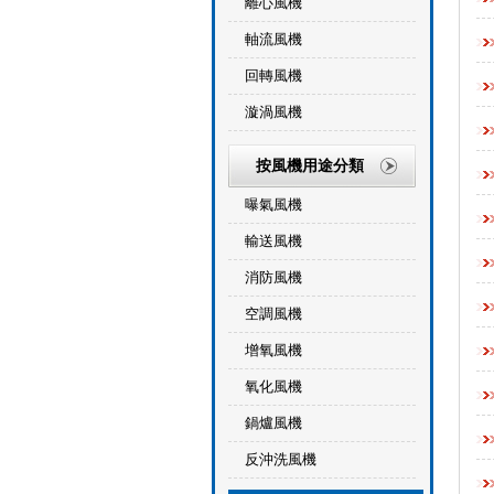
離心風機
軸流風機
回轉風機
漩渦風機
按風機用途分類
曝氣風機
輸送風機
消防風機
空調風機
增氧風機
氧化風機
鍋爐風機
反沖洗風機