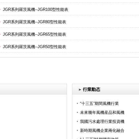
JGR系列羅茨風機--JGR100型性能表
JGR系列羅茨風機--JGR80型性能表
JGR系列羅茨風機--JGR65型性能表
JGR系列羅茨風機--JGR50型性能表
行業動态
“十三五”期間風機行業
未來幾年風機産品和風機
我國污水處理行業投資機
新時期風機企業兩化融合