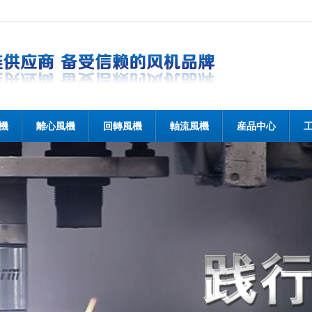
機
離心風機
回轉風機
軸流風機
産品中心