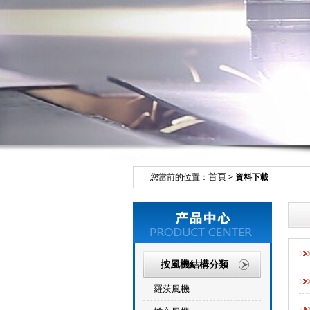
首頁
您當前的位置：
>
資料下載
按風機結構分類
羅茨風機