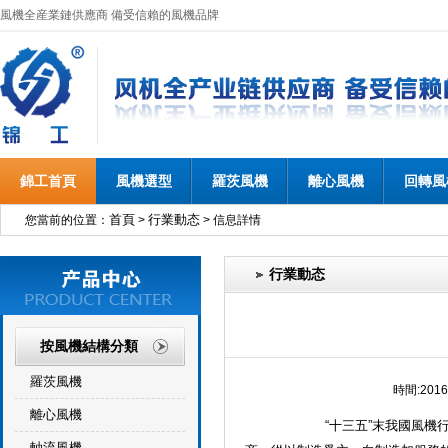
風機全産業鏈供應商 備受信賴的風機品牌
錦工首頁
風機選型
羅茨風機
離心風機
回轉風
首頁
行業動态
您當前的位置：
>
> 信息詳情
行業動态
按風機結構分類
羅茨風機
時間:20
離心風機
“十三五”末我國風機行業
軸流風機